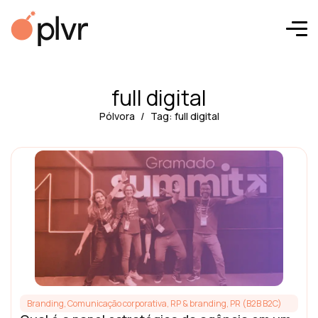
full digital
Pólvora
Tag: full digital
Branding
,
Comunicação corporativa, RP & branding
,
PR (B2B B2C)