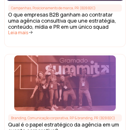
Campanhas
,
Posicionamento de marca
,
PR (B2B B2C)
O que empresas B2B ganham ao contratar
uma agência consultiva que une estratégia,
conteúdo, mídia e PR em um único squad
Leia mais
Branding
,
Comunicação corporativa, RP & branding
,
PR (B2B B2C)
Qual é o papel estratégico da agência em um