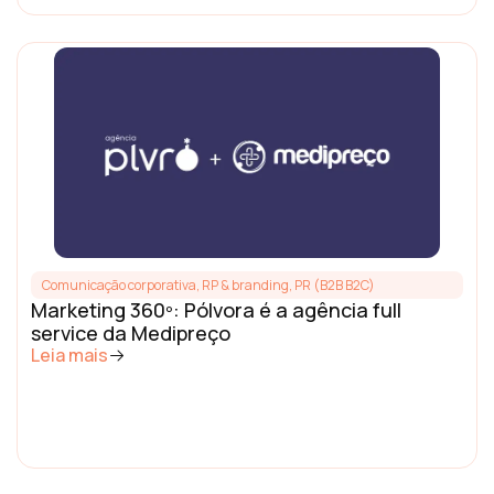
Comunicação corporativa, RP & branding
,
PR (B2B B2C)
Marketing 360º: Pólvora é a agência full
service da Medipreço
Leia mais