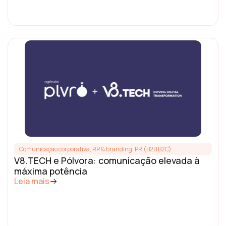
Comunicação corporativa, RP & branding
,
PR (B2B B2C)
V8.TECH e Pólvora: comunicação elevada à
máxima potência
Leia mais